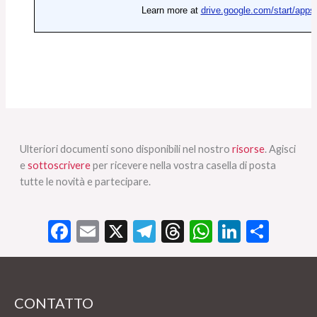
Ulteriori documenti sono disponibili nel nostro
risorse
. Agisci
e
sottoscrivere
per ricevere nella vostra casella di posta
tutte le novità e partecipare.
Facebook
Email
X
Telegram
Threads
WhatsApp
LinkedI
Cond
CONTATTO