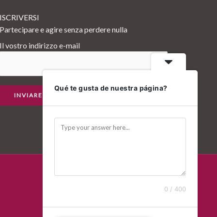
ISCRIVERSI
Partecipare e agire senza perdere nulla
Il vostro indirizzo e-mail
Qué te gusta de nuestra página?
0 / 400
Sviluppato da Brecha Estudio