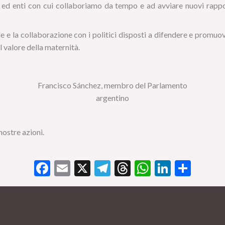
i ed enti con cui collaboriamo da tempo e ad avviare nuovi rappor
le e la collaborazione con i politici disposti a difendere e promuov
 valore della maternità.
Francisco Sánchez, membro del Parlamento
argentino
nostre azioni.
Facebook
Email
X
Telegram
Threads
WhatsApp
LinkedI
Cond