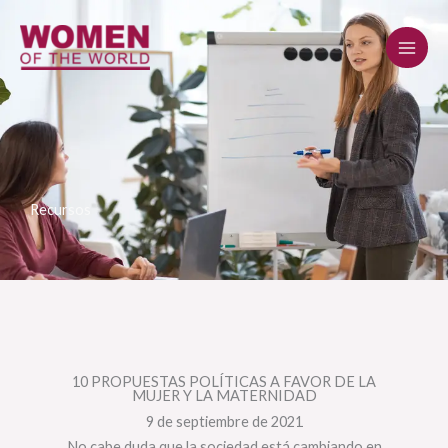
Ir
al
contenido
Recursos
10 PROPUESTAS POLÍTICAS A FAVOR DE LA
MUJER Y LA MATERNIDAD
9 de septiembre de 2021
No cabe duda que la sociedad está cambiando en