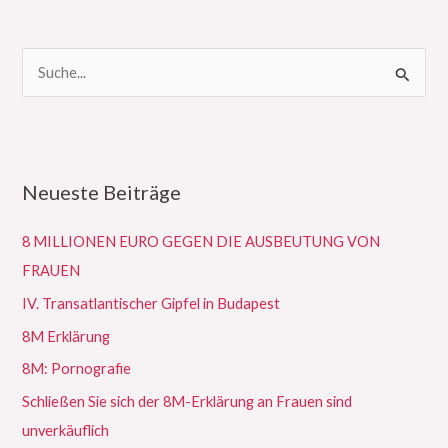
S
u
c
h
Neueste Beiträge
e
n
8 MILLIONEN EURO GEGEN DIE AUSBEUTUNG VON
n
FRAUEN
a
IV. Transatlantischer Gipfel in Budapest
c
8M Erklärung
h
:
8M: Pornografie
Schließen Sie sich der 8M-Erklärung an Frauen sind
unverkäuflich