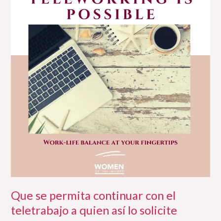
permita
continuar
con
el
teletrabajo
a
quien
así
lo
solicite
Que se permita continuar con el
teletrabajo a quien así lo solicite