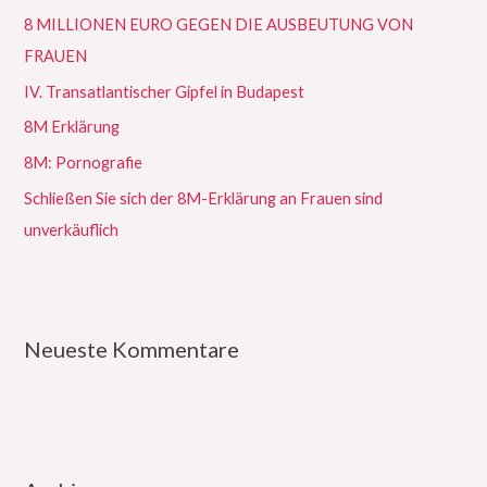
n
8 MILLIONEN EURO GEGEN DIE AUSBEUTUNG VON
n
FRAUEN
a
IV. Transatlantischer Gipfel in Budapest
c
8M Erklärung
h
:
8M: Pornografie
Schließen Sie sich der 8M-Erklärung an Frauen sind
unverkäuflich
Neueste Kommentare