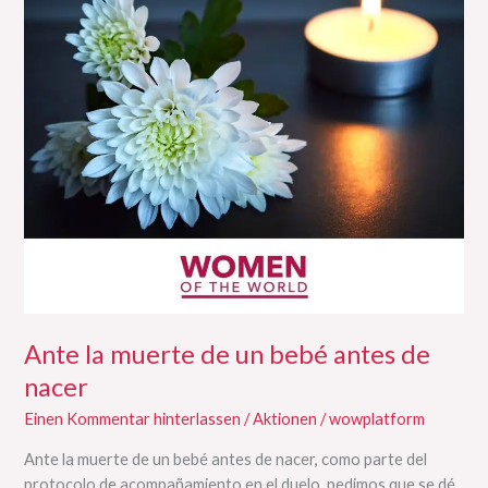
muerte
de
un
bebé
antes
de
nacer
Ante la muerte de un bebé antes de
nacer
Einen Kommentar hinterlassen
/
Aktionen
/
wowplatform
Ante la muerte de un bebé antes de nacer, como parte del
protocolo de acompañamiento en el duelo, pedimos que se dé