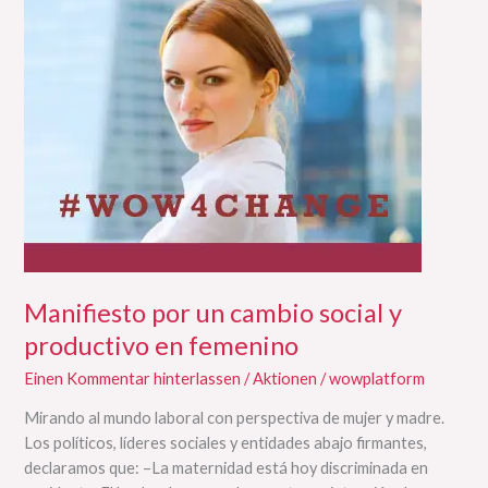
por
un
cambio
social
y
productivo
en
femenino
Manifiesto por un cambio social y
productivo en femenino
Einen Kommentar hinterlassen
/
Aktionen
/
wowplatform
Mirando al mundo laboral con perspectiva de mujer y madre.
Los políticos, líderes sociales y entidades abajo firmantes,
declaramos que: –La maternidad está hoy discriminada en