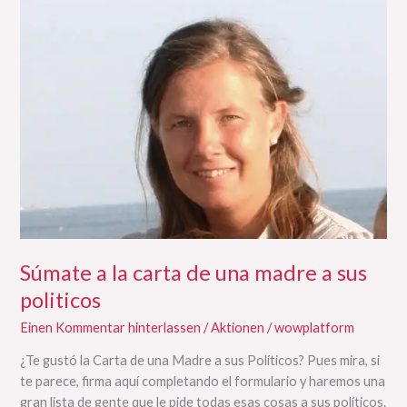
Súmate
a
la
carta
de
una
madre
a
sus
politicos
Súmate a la carta de una madre a sus
politicos
Einen Kommentar hinterlassen
/
Aktionen
/
wowplatform
¿Te gustó la Carta de una Madre a sus Políticos? Pues mira, si
te parece, firma aquí completando el formulario y haremos una
gran lista de gente que le pide todas esas cosas a sus políticos.