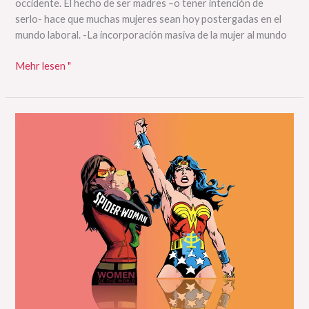
occidente. El hecho de ser madres –o tener intención de
serlo- hace que muchas mujeres sean hoy postergadas en el
mundo laboral. -La incorporación masiva de la mujer al mundo
Mehr lesen "
Pide
a
la
ONU
que
revoque
el
título
a
Mujer
Maravilla
y