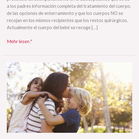
a los padres información completa del tratamiento del cuerpo,
de las opciones de enterramiento y que los cuerpos NO se
recojan en los mismos recipientes que los restos quirúrgicos.
Actualmente el cuerpo del bebé se recoge […]
Mehr lesen "
ARGENTINA
–
Candidatos
a
las
elecciones
2021:
incluyan
estas
10
propuestas