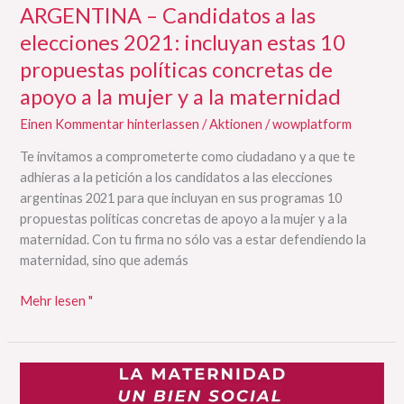
ARGENTINA – Candidatos a las
políticas
concretas
elecciones 2021: incluyan estas 10
de
propuestas políticas concretas de
apoyo
apoyo a la mujer y a la maternidad
a
la
Einen Kommentar hinterlassen
/
Aktionen
/
wowplatform
mujer
Te invitamos a comprometerte como ciudadano y a que te
y
adhieras a la petición a los candidatos a las elecciones
a
argentinas 2021 para que incluyan en sus programas 10
la
propuestas políticas concretas de apoyo a la mujer y a la
maternidad
maternidad. Con tu firma no sólo vas a estar defendiendo la
maternidad, sino que además
Mehr lesen "
Firma
nuestro