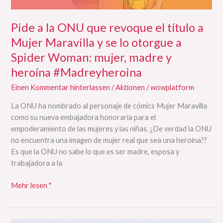
se
lo
otorgue
Pide a la ONU que revoque el título a
a
Mujer Maravilla y se lo otorgue a
Spider
Spider Woman: mujer, madre y
Woman:
heroína #Madreyheroina
mujer,
madre
Einen Kommentar hinterlassen
/
Aktionen
/
wowplatform
y
heroína
La ONU ha nombrado al personaje de cómics Mujer Maravilla
#Madreyheroina
como su nueva embajadora honoraria para el
empoderamiento de las mujeres y las niñas. ¿De verdad la ONU
no encuentra una imagen de mujer real que sea una heroína??
Es que la ONU no sabe lo que es ser madre, esposa y
trabajadora a la
Mehr lesen "