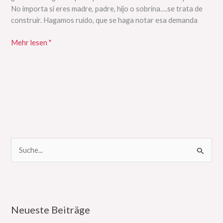
No importa si eres madre, padre, hijo o sobrina….se trata de
construir. Hagamos ruido, que se haga notar esa demanda
Mehr lesen "
S
u
c
h
Neueste Beiträge
e