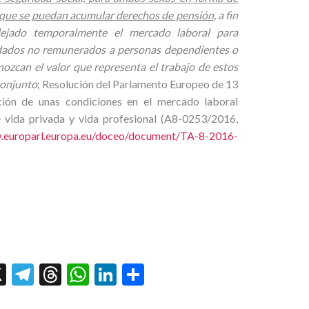
 que se puedan acumular derechos de pensión
, a fin
ejado temporalmente el mercado laboral para
idados no remunerados a personas dependientes o
nozcan el valor que representa el trabajo de estos
conjunto
; Resolución del Parlamento Europeo de 13
ción de unas condiciones en el mercado laboral
e vida privada y vida profesional (A8-0253/2016,
.europarl.europa.eu/doceo/document/TA-8-2016-
X
T
T
W
Li
P
el
hr
h
n
ar