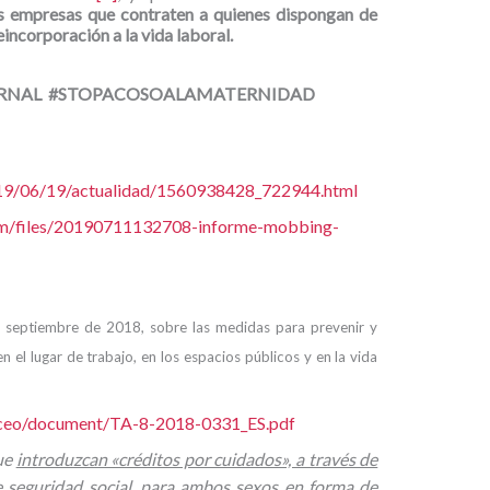
las empresas que contraten a quienes dispongan de
eincorporación a la vida laboral.
NAL #STOPACOSOALAMATERNIDAD
2019/06/19/actualidad/1560938428_722944.html
om/files/20190711132708-informe-mobbing-
e septiembre de 2018, sobre las medidas para prevenir y
n el lugar de trabajo, en los espacios públicos y en la vida
oceo/document/TA-8-2018-0331_ES.pdf
ue
introduzcan «créditos por cuidados», a través de
de seguridad social, para ambos sexos en forma de