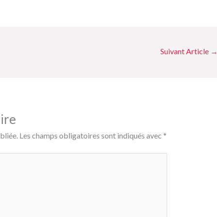
e
ea
at
ke
ta
gr
ds
s
dI
g
a
A
n
er
m
p
Suivant Article
p
ire
bliée.
Les champs obligatoires sont indiqués avec
*