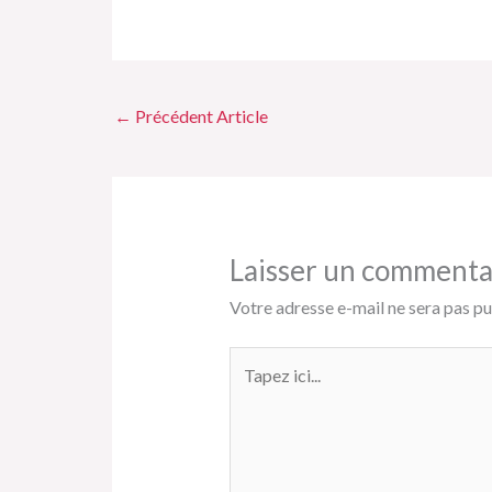
e
ai
b
l
o
o
←
Précédent Article
k
Laisser un commenta
Votre adresse e-mail ne sera pas pu
Tapez
ici...