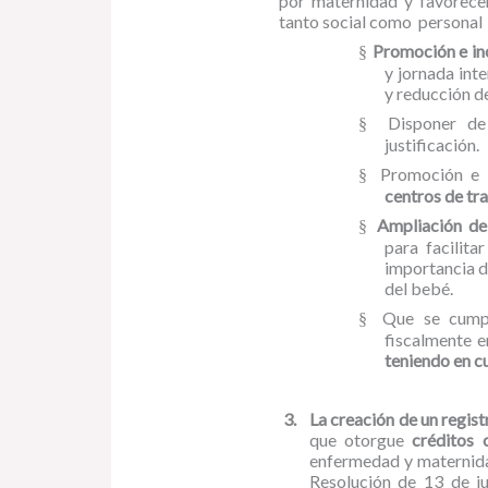
por maternidad y favorecer
tanto social como personal 
Promoción e inc
§
y jornada inte
y reducción d
Disponer d
§
justificación.
Promoción e 
§
centros de tra
Ampliación de
§
para facilit
importancia d
del bebé.
Que se cumpl
§
fiscalmente e
teniendo en cu
3.
La creación de un regist
que otorgue
créditos 
enfermedad y maternidad
Resolución de 13 de j