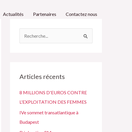
Actualités
Partenaires
Contactez nous
R
e
c
h
e
Articles récents
r
8 MILLIONS D'EUROS CONTRE
c
L'EXPLOITATION DES FEMMES
h
IVe sommet transatlantique à
e
Budapest
r