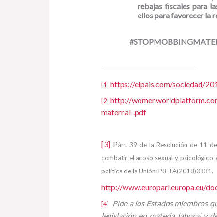
rebajas fiscales para 
ellos para favorecer la r
#STOPMOBBINGMATER
https://elpais.com/sociedad/
[1]
http://womenworldplatform.c
[2]
maternal-.pdf
[3]
P
árr. 39 de la Resolución de 11 d
combatir el acoso sexual y psicológico e
política de la Unión: P8_TA(2018)0331.
http://www.europarl.europa.eu/d
Pide a los Estados miembros q
[4]
legislación en materia laboral y 