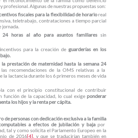
 el reconocimiento de la familia como beneficio
y profesional. Algunas de nuestras propuestas son:
entivos fiscales para la flexibilidad de horario
real
nsiva,
teletrabajo, contrataciones a tiempo parcial
e jornada.
e
24 horas al año para asuntos familiares
sin
incentivos para la creación de
guarderías en los
bajo.
 la prestación de maternidad hasta la semana 24
ar las recomendaciones de la OMS relativas a la
e la lactancia durante los 6 primeros meses de vida
a con el principio constitucional de contribuir
n función de la capacidad, lo cual exige
ponderar
enta los hijos y la renta per cápita.
ro de personas con dedicación exclusiva a la familia
computables
a efectos de jubilación y baja
por
, tal y como solicita el Parlamento Europeo en la
unio de 2016
[4]
, y que se traducirían también en