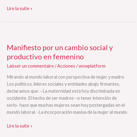
Lire la suite »
Manifiesto
por
Manifiesto por un cambio social y
un
cambio
productivo en femenino
social
Laisser un commentaire
/
Acciones
/
wowplatform
y
productivo
Mirando al mundo laboral con perspectiva de mujer y madre.
en
Los políticos, líderes sociales y entidades abajo firmantes,
femenino
declaramos que: –La maternidad está hoy discriminada en
occidente. El hecho de ser madres –o tener intención de
serlo- hace que muchas mujeres sean hoy postergadas en el
mundo laboral. -La incorporación masiva de la mujer al mundo
Lire la suite »