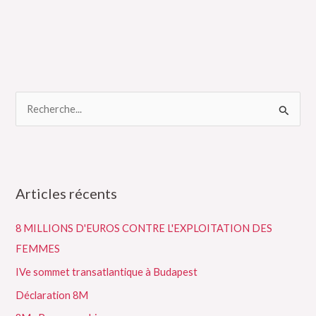
R
e
c
h
Articles récents
e
r
8 MILLIONS D'EUROS CONTRE L'EXPLOITATION DES
c
FEMMES
h
IVe sommet transatlantique à Budapest
e
Déclaration 8M
r