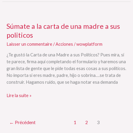
mujer,
madre
Súmate
y
a
heroína
Súmate a la carta de una madre a sus
la
#Madreyheroina
carta
politicos
de
Laisser un commentaire
/
Acciones
/
wowplatform
una
madre
¿Te gustó la Carta de una Madre a sus Políticos? Pues mira, si
a
te parece, firma aquí completando el formulario y haremos una
sus
gran lista de gente que le pide todas esas cosas a sus políticos.
politicos
No importa si eres madre, padre, hijo o sobrina….se trata de
construir. Hagamos ruido, que se haga notar esa demanda
Lire la suite »
←
Précédent
1
2
3