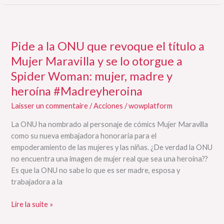
Pide
a
Pide a la ONU que revoque el título a
la
ONU
Mujer Maravilla y se lo otorgue a
que
Spider Woman: mujer, madre y
revoque
heroína #Madreyheroina
el
título
Laisser un commentaire
/
Acciones
/
wowplatform
a
La ONU ha nombrado al personaje de cómics Mujer Maravilla
Mujer
como su nueva embajadora honoraria para el
Maravilla
empoderamiento de las mujeres y las niñas. ¿De verdad la ONU
y
no encuentra una imagen de mujer real que sea una heroína??
se
Es que la ONU no sabe lo que es ser madre, esposa y
lo
trabajadora a la
otorgue
a
Lire la suite »
Spider
Woman: