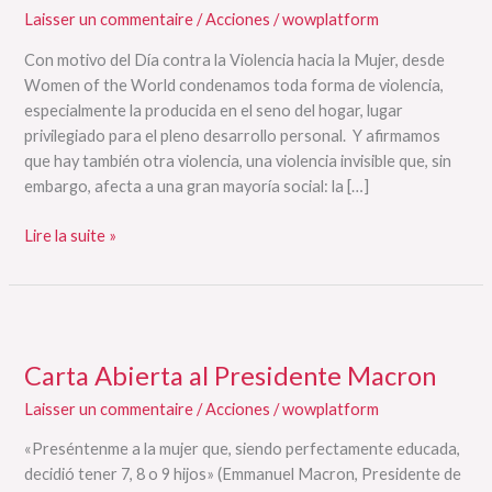
a
Laisser un commentaire
/
Acciones
/
wowplatform
la
Maternidad
Con motivo del Día contra la Violencia hacia la Mujer, desde
Women of the World condenamos toda forma de violencia,
especialmente la producida en el seno del hogar, lugar
privilegiado para el pleno desarrollo personal. Y afirmamos
que hay también otra violencia, una violencia invisible que, sin
embargo, afecta a una gran mayoría social: la […]
Lire la suite »
Carta
Abierta
Carta Abierta al Presidente Macron
al
Presidente
Laisser un commentaire
/
Acciones
/
wowplatform
Macron
«Preséntenme a la mujer que, siendo perfectamente educada,
decidió tener 7, 8 o 9 hijos» (Emmanuel Macron, Presidente de