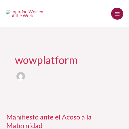
Skip
to
content
wowplatform
Manifiesto
ante
Manifiesto ante el Acoso a la
el
Acoso
Maternidad