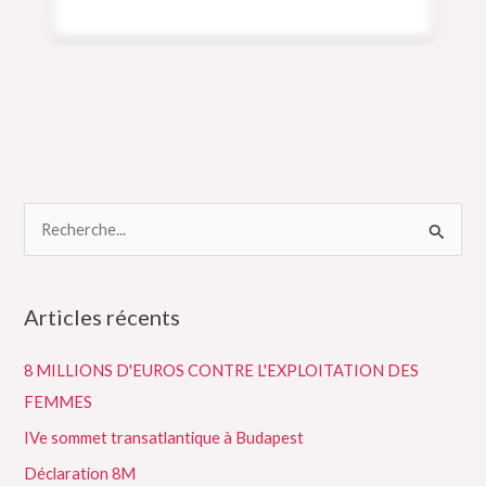
R
e
c
Articles récents
h
e
8 MILLIONS D'EUROS CONTRE L'EXPLOITATION DES
r
FEMMES
c
IVe sommet transatlantique à Budapest
h
Déclaration 8M