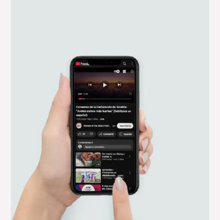
ANIVERSARIO
DE
LA
DECLARACIÓN
CONSENSO
DE
GINEBRA