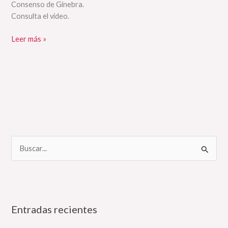
Consenso de Ginebra.
Consulta el video.
Leer más »
B
u
s
c
Entradas recientes
a
r