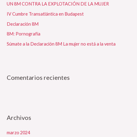
UN 8M CONTRA LA EXPLOTACIÓN DE LA MUJER
p
IV Cumbre Transatlántica en Budapest
o
Declaración 8M
r
:
8M: Pornografía
Súmate a la Declaración 8M La mujer no está a la venta
Comentarios recientes
Archivos
marzo 2024