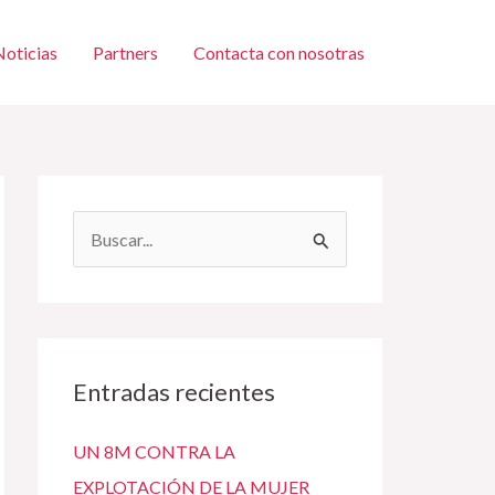
Noticias
Partners
Contacta con nosotras
B
u
s
c
a
Entradas recientes
r
UN 8M CONTRA LA
p
EXPLOTACIÓN DE LA MUJER
o