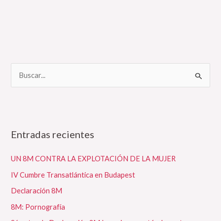
B
u
s
c
Entradas recientes
a
r
UN 8M CONTRA LA EXPLOTACIÓN DE LA MUJER
p
IV Cumbre Transatlántica en Budapest
o
Declaración 8M
r
:
8M: Pornografía