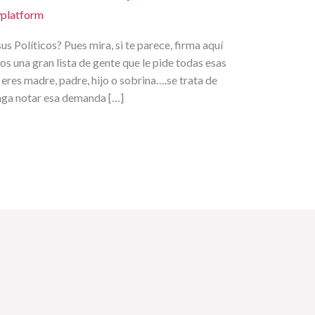
platform
s Políticos? Pues mira, si te parece, firma aquí
s una gran lista de gente que le pide todas esas
 eres madre, padre, hijo o sobrina….se trata de
aga notar esa demanda […]