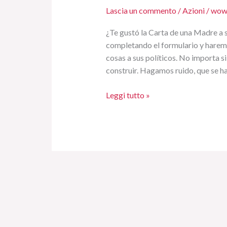
carta
Lascia un commento
/
Azioni
/
wow
de
una
¿Te gustó la Carta de una Madre a su
madre
completando el formulario y haremo
a
cosas a sus políticos. No importa si
sus
construir. Hagamos ruido, que se h
politicos
Leggi tutto »