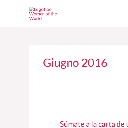
Vai
al
contenuto
Giugno 2016
Súmate
a
Súmate a la carta de 
la