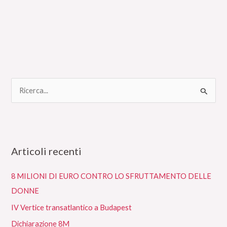
C
e
r
c
Articoli recenti
a
:
8 MILIONI DI EURO CONTRO LO SFRUTTAMENTO DELLE
DONNE
IV Vertice transatlantico a Budapest
Dichiarazione 8M